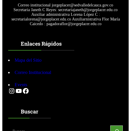
Correo institucional jorgeplacer@sedvalledelcauca.gov.co
Secretaria Janeth C Reyes: secretariajaneth@jorgeplacer.edu.co
Auxiliar administrativa Lorena López C :
secretarialorena@jorgeplacer.edu.co Auxiliarnistrativa Flor María
Caicedo : pagadoraflor@jorgeplacer.edu.co
Enlaces Rápidos
Mapa del Sitio
Correo Institucional
Events
Instagram
YouTube
Facebook
Buscar
S