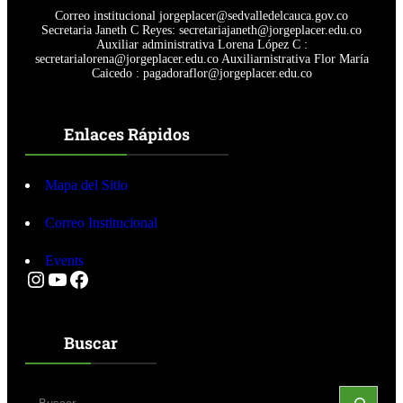
Correo institucional jorgeplacer@sedvalledelcauca.gov.co
Secretaria Janeth C Reyes: secretariajaneth@jorgeplacer.edu.co
Auxiliar administrativa Lorena López C :
secretarialorena@jorgeplacer.edu.co Auxiliarnistrativa Flor María
Caicedo : pagadoraflor@jorgeplacer.edu.co
Enlaces Rápidos
Mapa del Sitio
Correo Institucional
Events
Instagram
YouTube
Facebook
Buscar
S