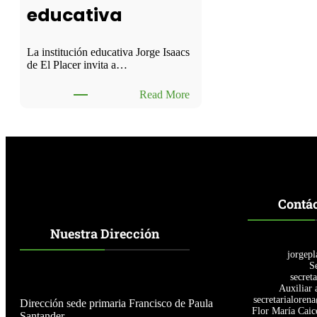
educativa
La institución educativa Jorge Isaacs
de El Placer invita a…
:
Read More
S
e
c
i
t
a
a
t
Contá
o
d
Nuestra Dirección
a
l
jorgepl
a
Se
c
secret
o
Auxiliar 
m
secretarialoren
Dirección sede primaria Francisco de Paula
u
Flor María Caic
Santander