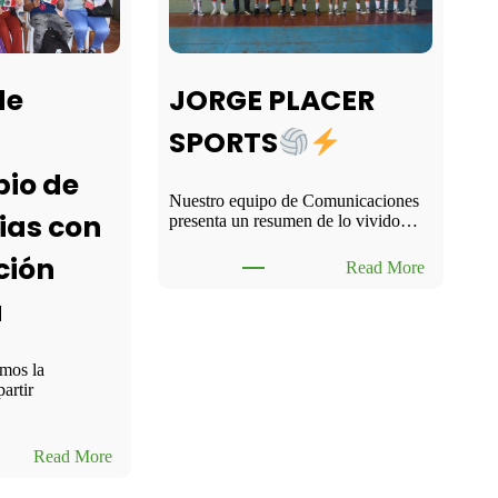
JORGE PLACER
de
SPORTS
io de
Nuestro equipo de Comunicaciones
ias con
presenta un resumen de lo vivido…
ción
:
Read More
J
a
O
R
G
E
imos la
P
artir
L
A
C
:
Read More
E
P
R
o