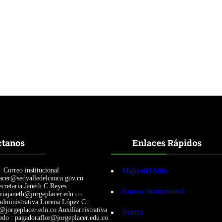
S
s
P
t
O
a
R
l
T
e
S
s
d
e
n
u
e
s
t
r
o
ctanos
Enlaces Rápidos
i
n
t
e
Correo institucional
Mapa del Sitio
r
acer@sedvalledelcauca.gov.co
c
cretaria Janeth C Reyes:
Correo Institucional
ariajaneth@jorgeplacer.edu.co
a
administrativa Lorena López C :
m
a@jorgeplacer.edu.co Auxiliarnistrativa
Events
b
edo : pagadoraflor@jorgeplacer.edu.co
i