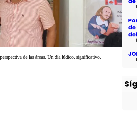
de 
Po
de
de
JO
rspectiva de las áreas. Un día lúdico, significativo,
Sí