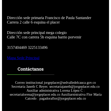
e
n
e
l
Dirección sede primaria Francisco de Paula Santander
c
Carrera 2 calle 6 esquina el placer
o
l
i
Dirección sede principal mega colegio
s
Calle 7C con carrera 5b esquina barrio porvenir
e
o
3157404469 3225133496
d
e
Mapa Sede Principal
l
a
i
Contáctanos
n
s
t
Correo institucional jorgeplacer@sedvalledelcauca.gov.co
i
Secretaria Janeth C Reyes: secretariajaneth@jorgeplacer.edu.co
t
Auxiliar administrativa Lorena López C :
u
secretarialorena@jorgeplacer.edu.co Auxiliarnistrativa Flor María
c
Caicedo : pagadoraflor@jorgeplacer.edu.co
i
ó