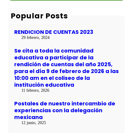
p
A
a
c
e
C
s
h
r
Popular Posts
E
d
i
R
e
e
S
l
n
RENDICION DE CUENTAS 2023
P
a
c
O
ñ
29 febrero, 2024
i
R
o
a
T
2
Se cita a toda la comunidad
s
S
0
c
educativa a participar de la
2
o
rendición de cuentas del año 2025,
5
n
,
para el día 9 de febrero de 2026 a las
l
p
10:00 am en el coliseo de la
a
a
d
institución educativa
r
e
a
11 febrero, 2026
l
e
e
l
Postales de nuestro intercambio de
g
d
experiencias con la delegación
a
í
c
mexicana
a
i
9
12 junio, 2025
ó
d
n
e