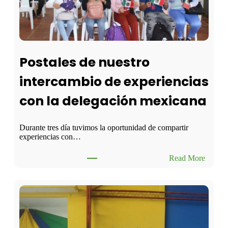
a
c
o
m
u
n
Postales de nuestro
i
d
intercambio de experiencias
a
d
con la delegación mexicana
e
d
u
c
Durante tres día tuvimos la oportunidad de compartir
a
experiencias con…
t
i
:
Read More
v
P
a
o
a
s
p
t
a
a
r
l
t
e
i