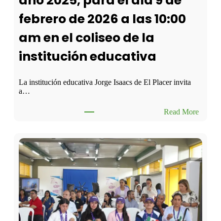
año 2025, para el día 9 de
febrero de 2026 a las 10:00
am en el coliseo de la
institución educativa
La institución educativa Jorge Isaacs de El Placer invita
a…
:
Read More
S
e
c
i
t
a
a
t
o
d
a
l