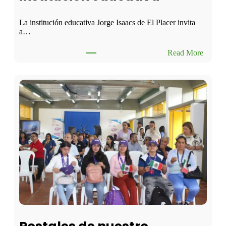
La institución educativa Jorge Isaacs de El Placer invita
a…
:
Read More
S
e
c
i
t
a
a
t
o
d
a
l
a
c
o
m
u
n
i