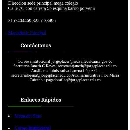
i
Dirección sede principal mega colegio
s
Calle 7C con carrera 5b esquina barrio porvenir
e
o
3157404469 3225133496
d
e
Mapa Sede Principal
l
a
i
Contáctanos
n
s
t
Correo institucional jorgeplacer@sedvalledelcauca.gov.co
i
Secretaria Janeth C Reyes: secretariajaneth@jorgeplacer.edu.co
t
Auxiliar administrativa Lorena López C :
u
secretarialorena@jorgeplacer.edu.co Auxiliarnistrativa Flor María
c
Caicedo : pagadoraflor@jorgeplacer.edu.co
i
ó
n
Enlaces Rápidos
e
d
u
Mapa del Sitio
c
a
t
Correo Institucional