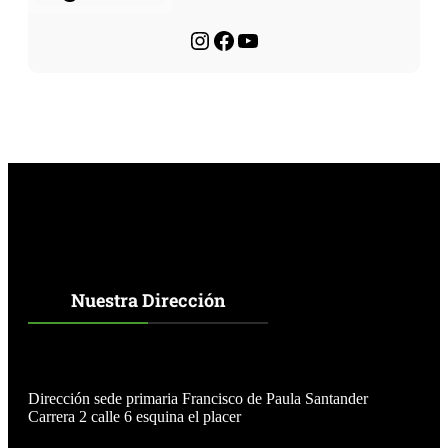
o
a
d
Instagram
Facebook
YouTube
e
2
0
2
6
a
l
a
s
1
0
:
0
0
a
Nuestra Dirección
m
e
n
e
l
Dirección sede primaria Francisco de Paula Santander
c
Carrera 2 calle 6 esquina el placer
o
l