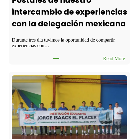
Postales de nuestro
d
intercambio de experiencias
a
d
con la delegación mexicana
e
d
u
c
Durante tres día tuvimos la oportunidad de compartir
a
experiencias con…
t
i
:
Read More
v
P
a
o
a
s
p
t
a
a
r
l
t
e
i
s
c
d
i
e
p
n
a
u
r
e
d
s
e