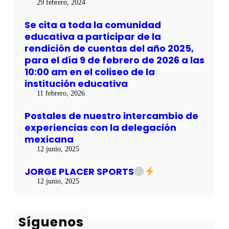
ñ
29 febrero, 2024
i
R
o
a
T
2
Se cita a toda la comunidad
s
S
0
c
educativa a participar de la
2
o
rendición de cuentas del año 2025,
5
n
,
para el día 9 de febrero de 2026 a las
l
p
10:00 am en el coliseo de la
a
a
d
institución educativa
r
e
a
11 febrero, 2026
l
e
e
l
Postales de nuestro intercambio de
g
d
experiencias con la delegación
a
í
c
mexicana
a
i
9
12 junio, 2025
ó
d
n
e
JORGE PLACER SPORTS
m
f
e
12 junio, 2025
e
x
b
i
r
c
e
Síguenos
a
r
n