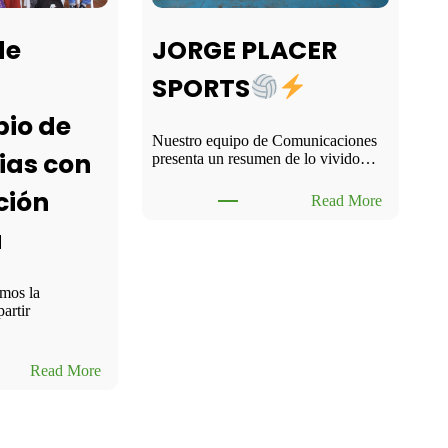
JORGE PLACER
de
SPORTS
io de
Nuestro equipo de Comunicaciones
ias con
presenta un resumen de lo vivido…
ción
:
Read More
J
a
O
R
G
E
imos la
P
artir
L
A
C
:
Read More
E
P
R
o
S
s
P
t