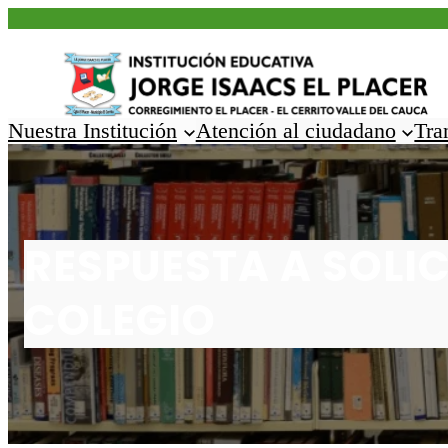
Saltar
al
contenido
Nuestra Institución
Atención al ciudadano
Tra
RESPUESTA A SOLI
COLEGIO