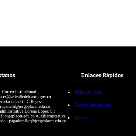
O
a
R
l
T
e
S
s
d
e
n
u
e
s
t
r
o
ctanos
Enlaces Rápidos
i
n
t
e
Correo institucional
Mapa del Sitio
r
acer@sedvalledelcauca.gov.co
c
cretaria Janeth C Reyes:
Correo Institucional
ariajaneth@jorgeplacer.edu.co
a
administrativa Lorena López C :
m
a@jorgeplacer.edu.co Auxiliarnistrativa
Events
b
edo : pagadoraflor@jorgeplacer.edu.co
i
o
d