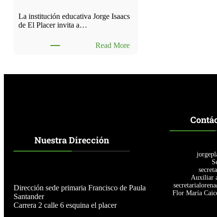
La institución educativa Jorge Isaacs
de El Placer invita a…
:
Read More
S
e
c
i
t
a
a
t
Contá
o
d
Nuestra Dirección
a
l
jorgepl
a
Se
c
secret
o
Auxiliar 
m
secretarialoren
Dirección sede primaria Francisco de Paula
u
Flor María Caic
Santander
n
Carrera 2 calle 6 esquina el placer
i