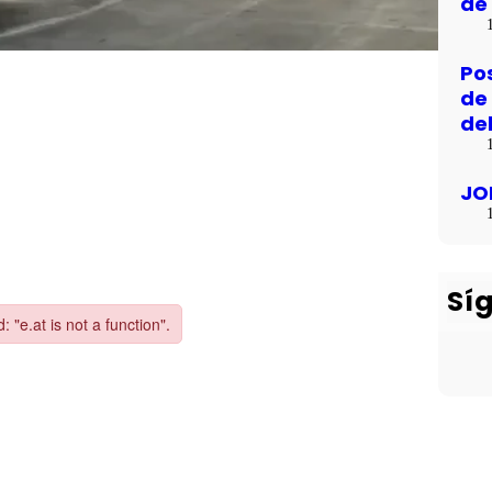
de 
Po
de
de
JO
Sí