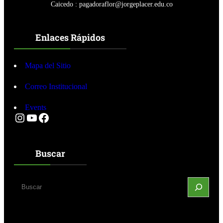
c
Caicedo : pagadoraflor@jorgeplacer.edu.co
i
ó
n
Enlaces Rápidos
e
d
u
Mapa del Sitio
c
a
t
Correo Institucional
i
v
Events
a
Instagram
YouTube
Facebook
Buscar
S
e
a
r
c