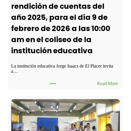
rendición de cuentas del
año 2025, para el día 9 de
febrero de 2026 a las 10:00
am en el coliseo de la
institución educativa
La institución educativa Jorge Isaacs de El Placer invita
a…
:
Read More
S
e
c
i
t
a
a
t
o