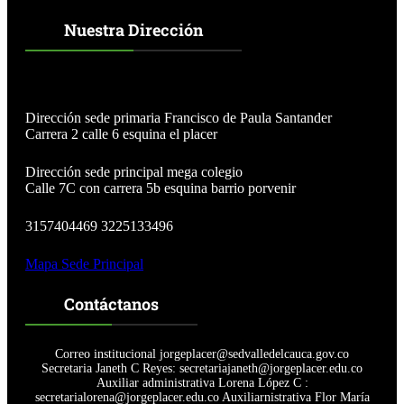
0
a
Nuestra Dirección
m
e
n
e
l
Dirección sede primaria Francisco de Paula Santander
c
Carrera 2 calle 6 esquina el placer
o
l
i
Dirección sede principal mega colegio
s
Calle 7C con carrera 5b esquina barrio porvenir
e
o
3157404469 3225133496
d
e
Mapa Sede Principal
l
a
i
Contáctanos
n
s
t
Correo institucional jorgeplacer@sedvalledelcauca.gov.co
i
Secretaria Janeth C Reyes: secretariajaneth@jorgeplacer.edu.co
t
Auxiliar administrativa Lorena López C :
u
secretarialorena@jorgeplacer.edu.co Auxiliarnistrativa Flor María