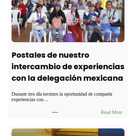
d
a
l
a
c
o
m
u
n
Postales de nuestro
i
d
intercambio de experiencias
a
d
con la delegación mexicana
e
d
u
c
Durante tres día tuvimos la oportunidad de compartir
a
experiencias con…
t
i
:
Read More
v
P
a
o
a
s
p
t