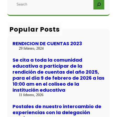
G
u
S
e
E
e
e
e
P
n
a
x
L
t
r
p
A
a
c
e
C
s
h
r
Popular Posts
E
d
i
R
e
e
S
l
n
RENDICION DE CUENTAS 2023
P
a
c
O
ñ
29 febrero, 2024
i
R
o
a
T
2
Se cita a toda la comunidad
s
S
0
c
educativa a participar de la
2
o
rendición de cuentas del año 2025,
5
n
,
para el día 9 de febrero de 2026 a las
l
p
10:00 am en el coliseo de la
a
a
d
institución educativa
r
e
a
11 febrero, 2026
l
e
e
l
Postales de nuestro intercambio de
g
d
experiencias con la delegación
a
í
c